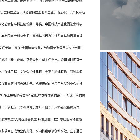
究生工作站，是东南大学中国-巴基斯坦重大基础设施智慧防
省民营科技企业、江苏省科技型创新企业、南京市知识产权示范
准化协会标准科技创新奖二等奖、中国科技产业化促进会科学
拥有国家专利50余项，并参与《即有建筑鉴定与加固通用规
研论文近千篇，并在“全国建筑物鉴定与加固标准委员会”、“全国工
担任副秘书长、委员、常务委员、副主任委员。公司同时拥有一
筑物、在建工程、文物保护性建筑、火灾后的建筑物、特种构筑
工方面具有国际先进水平。承接完成的酒泉卫星发射中心的核
”）施工模板的砼支塔与钢结构支撑体系的设计，为该厂房的顺
设计；承担了（号称世界沉井）江阴长江大桥锚碇基础沉井工
最大教堂“安哥拉道谷教堂”纠偏加固工程；承建国内体量最
众多项目已成为业内典范。公司将继续以创新高效、止于至善