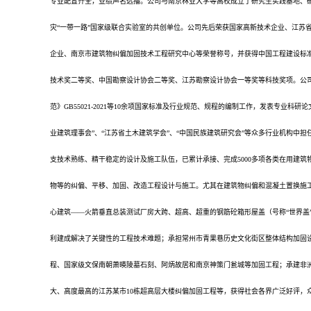
专业配置齐全，业绩声名远播。公司与南京林业大学等高校成立了研究生实践基地、研
灾“一带一路”国家级联合实验室的共创单位。公司先后荣获国家高新技术企业、江苏
企业、南京市建筑物纠偏加固技术工程研究中心等荣誉称号，并获得中国工程建设标
技术奖二等奖、中国勘察设计协会二等奖、江苏勘察设计协会一等奖等科技奖项。公司
范》GB55021-2021等10余项国家标准及行业规范、规程的编制工作，发表专业科
业建筑理事会”、“江苏省土木建筑学会”、“中国民族建筑研究会”等众多行业机构中
支技术熟练、精干稳定的设计及施工队伍，已累计承接、完成5000多项各类在用建
物等的纠偏、平移、加固、改造工程设计与施工。尤其在建筑物纠偏和混凝土置换施
心建筑——火箭垂直总装测试厂房大跨、超高、超重的钢筋砼箱形屋盖（号称“世界盖
利建成解决了关键性的工程技术难题；承担常州市青果巷历史文化街区整体结构加固
程、国家级文保南朝萧暎陵墓石刻、阿炳故居和南京神策门瓮城等加固工程；承建非洲
大、高度最高的江苏某市10栋超高层大楼纠偏加固工程等，获得社会各界广泛好评，